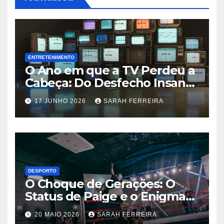
ENTRETENIMENTO
O Ano em que a TV Perdeu a
Cabeça: Do Desfecho Insano
de ‘Wandinha’ aos Melhores
17 JUNHO 2026
SARAH FERREIRA
Shows de 2026
DESPORTO
O Choque de Gerações: O
Status de Paige e o Enigma
Chris Jericho na WWE
20 MAIO 2026
SARAH FERREIRA