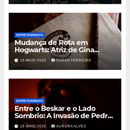
ENTRETENIMENTO
Mudança de Rota em
Hogwarts: Atriz de Gina
Weasley Deixa a Nova Série
19 MAIO 2026
SARAH FERREIRA
da HBO Após a Primeira
Temporada
ENTRETENIMENTO
Entre o Beskar e o Lado
Sombrio: A Invasão de Pedro
Pascal na Disney e o Futuro
18 MAIO 2026
AURORA ALVES