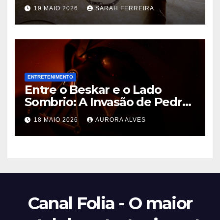
Weasley Deixa a Nova Série
19 MAIO 2026
SARAH FERREIRA
da HBO Após a Primeira
Temporada
ENTRETENIMENTO
Entre o Beskar e o Lado
Sombrio: A Invasão de Pedro
Pascal na Disney e o Futuro
18 MAIO 2026
AURORA ALVES
de Hayden Christensen em
Star Wars
Canal Folia - O maior