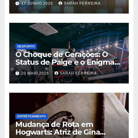
17 JUNHO 2026
SARAH FERREIRA
Shows de 2026
DESPORTO
O Choque de Gerações: O
Status de Paige e o Enigma
Chris Jericho na WWE
20 MAIO 2026
SARAH FERREIRA
ENTRETENIMENTO
Mudança de Rota em
Hogwarts: Atriz de Gina