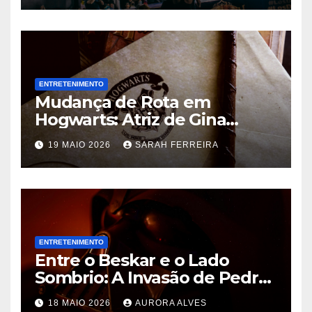
ENTRETENIMENTO
Mudança de Rota em
Hogwarts: Atriz de Gina
Weasley Deixa a Nova Série
19 MAIO 2026
SARAH FERREIRA
da HBO Após a Primeira
Temporada
ENTRETENIMENTO
Entre o Beskar e o Lado
Sombrio: A Invasão de Pedro
Pascal na Disney e o Futuro
18 MAIO 2026
AURORA ALVES