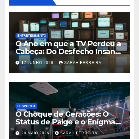
ENTRETENIMENTO
O Ano em que a TV Perdeu a
Cabeça: Do Desfecho Insano
de ‘Wandinha’ aos Melhores
17 JUNHO 2026
SARAH FERREIRA
Shows de 2026
DESPORTO
O Choque de Gerações: O
Status de Paige e o Enigma
Chris Jericho na WWE
20 MAIO 2026
SARAH FERREIRA