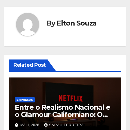
By
Elton Souza
Related Post
EMPRESAS
Entre o Realismo Nacional e
o Glamour Californiano: O
Que Vai Prender Sua
MAI 1, 2026
SARAH FERREIRA
Atenção na Netflix