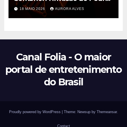
Pascal na Disney e o Futuro
18 MAIO 2026
AURORA ALVES
de Hayden Christensen em
Star Wars
Canal Folia - O maior
portal de entretenimento
do Brasil
Proudly powered by WordPress
|
Theme: Newsup by
Themeansar
.
Contact