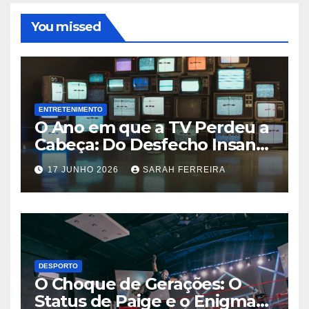
You missed
ENTRETENIMENTO
O Ano em que a TV Perdeu a
Cabeça: Do Desfecho Insano
de ‘Wandinha’ aos Melhores
17 JUNHO 2026
SARAH FERREIRA
Shows de 2026
DESPORTO
O Choque de Gerações: O
Status de Paige e o Enigma