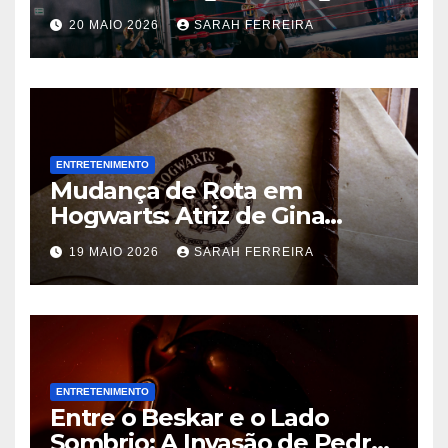
Chris Jericho na WWE
20 MAIO 2026
SARAH FERREIRA
ENTRETENIMENTO
Mudança de Rota em
Hogwarts: Atriz de Gina
Weasley Deixa a Nova Série
19 MAIO 2026
SARAH FERREIRA
da HBO Após a Primeira
Temporada
ENTRETENIMENTO
Entre o Beskar e o Lado
Sombrio: A Invasão de Pedro