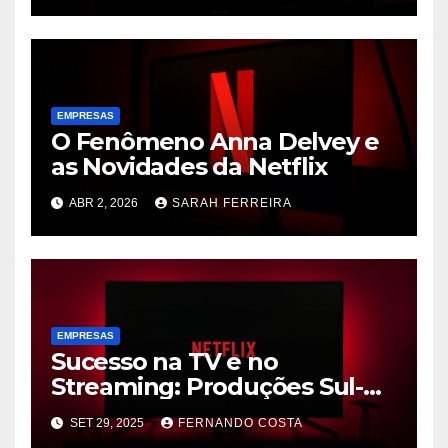
EMPRESAS
О Fenômeno Anna Delvey e
as Novidades da Netflix
ABR 2, 2026
SARAH FERREIRA
EMPRESAS
Sucesso na TV e no
Streaming: Produções Sul-
Coreanas Conquistam o
SET 29, 2025
FERNANDO COSTA
Público com Formatos