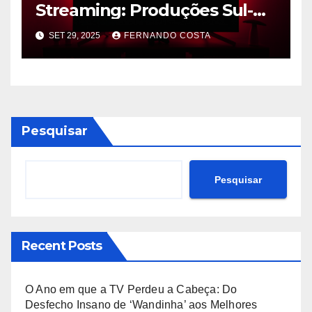
Streaming: Produções Sul-
Coreanas Conquistam o
SET 29, 2025
FERNANDO COSTA
Público com Formatos
Inovadores
Pesquisar
Pesquisar
Recent Posts
O Ano em que a TV Perdeu a Cabeça: Do
Desfecho Insano de ‘Wandinha’ aos Melhores