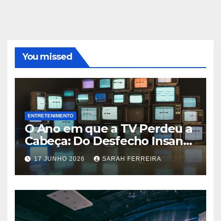
You missed
ENTRETENIMENTO
O Ano em que a TV Perdeu a
Cabeça: Do Desfecho Insano
de ‘Wandinha’ aos Melhores
17 JUNHO 2026
SARAH FERREIRA
Shows de 2026