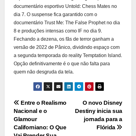
documentário esportivo Untold: Chess Mates no
dia 7. O suspense fica garantido com o
documentário Trust Me: The False Prophet no dia
8 e produções intensas como IF no dia 9.
Fechando a dezena, os fãs de terror ganham a
versão de 2022 de Pânico, dividindo espaço com
a segunda temporada do reality Temptation Island.
Opção definitivamente é o que não falta para
quem não desgruda da tela.
Navegação
Entre o Realismo
O novo Disney
Nacional e o
Destiny inicia sua
de
Glamour
jornada para a
artigos
Californiano: O Que
Flórida
Vai Prender Sua