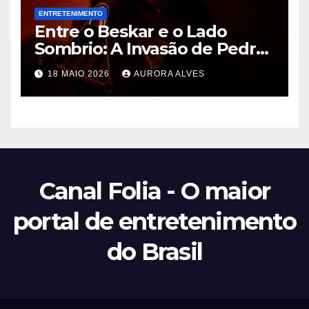
ENTRETENIMENTO
Entre o Beskar e o Lado
Sombrio: A Invasão de Pedro
Pascal na Disney e o Futuro
18 MAIO 2026
AURORA ALVES
de Hayden Christensen em
Star Wars
Canal Folia - O maior
portal de entretenimento
do Brasil