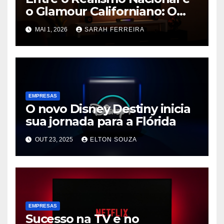
o Glamour Californiano: O
Que Vai Prender Sua
MAI 1, 2026
SARAH FERREIRA
Atenção na Netflix
EMPRESAS
O novo Disney Destiny inicia
sua jornada para a Flórida
OUT 23, 2025
ELTON SOUZA
EMPRESAS
Sucesso na TV e no