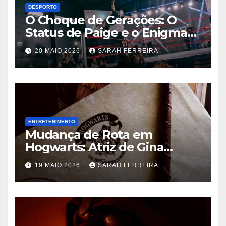
DESPORTO
O Choque de Gerações: O
Status de Paige e o Enigma
Chris Jericho na WWE
20 MAIO 2026
SARAH FERREIRA
ENTRETENIMENTO
Mudança de Rota em
Hogwarts: Atriz de Gina
Weasley Deixa a Nova Série
19 MAIO 2026
SARAH FERREIRA
da HBO Após a Primeira
Temporada