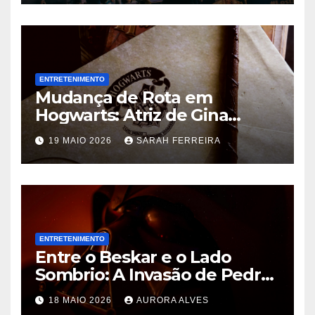
ENTRETENIMENTO
Mudança de Rota em
Hogwarts: Atriz de Gina
Weasley Deixa a Nova Série
19 MAIO 2026
SARAH FERREIRA
da HBO Após a Primeira
Temporada
ENTRETENIMENTO
Entre o Beskar e o Lado
Sombrio: A Invasão de Pedro
Pascal na Disney e o Futuro
18 MAIO 2026
AURORA ALVES
de Hayden Christensen em