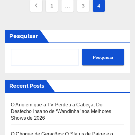
Paginação
1
…
3
4
dos
conteúdos
Pesquisar
Pesquisar
Recent Posts
O Ano em que a TV Perdeu a Cabeça: Do
Desfecho Insano de ‘Wandinha’ aos Melhores
Shows de 2026
O Choque de Gerações: O Status de Paige e o