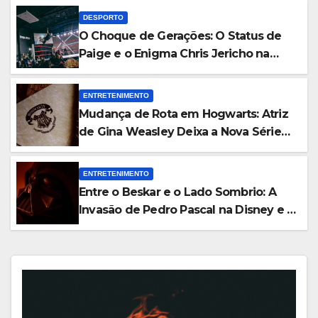
DESPORTO
O Choque de Gerações: O Status de
Paige e o Enigma Chris Jericho na
WWE
ENTRETENIMENTO
Mudança de Rota em Hogwarts: Atriz
de Gina Weasley Deixa a Nova Série
da HBO Após a Primeira Temporada
ENTRETENIMENTO
Entre o Beskar e o Lado Sombrio: A
Invasão de Pedro Pascal na Disney e o
Futuro de Hayden Christensen em
Star Wars