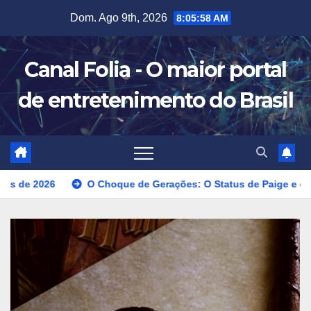
Skip
Dom. Ago 9th, 2026
8:06:00 AM
to
content
Canal Folia - O maior portal
de entretenimento do Brasil
 Choque de Gerações: O Status de Paige e o Enigma Chris Jeri