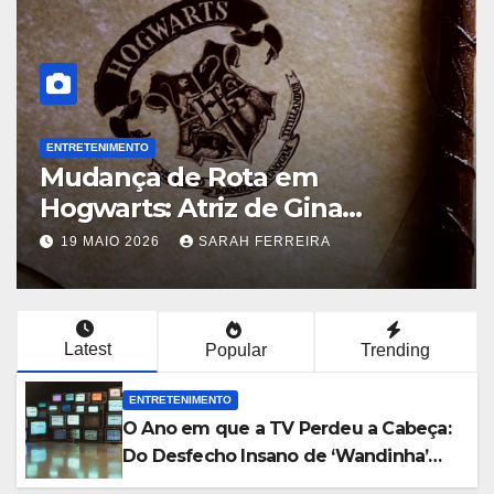
ENTRETENIMENTO
Mudança de Rota em
Hogwarts: Atriz de Gina
Weasley Deixa a Nova Série da
19 MAIO 2026
SARAH FERREIRA
HBO Após a Primeira
Temporada
Latest
Popular
Trending
ENTRETENIMENTO
O Ano em que a TV Perdeu a Cabeça:
Do Desfecho Insano de ‘Wandinha’
aos Melhores Shows de 2026