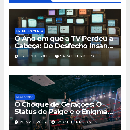
ENTRETENIMENTO
O Ano em que a TV Perdeu a
Cabeça: Do Desfecho Insano
de ‘Wandinha’ aos Melhores
17 JUNHO 2026
SARAH FERREIRA
Shows de 2026
DESPORTO
O Choque de Gerações: O
Status de Paige e o Enigma
Chris Jericho na WWE
20 MAIO 2026
SARAH FERREIRA