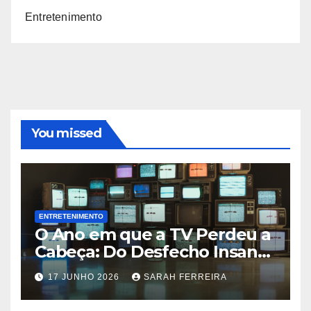
Entretenimento
You missed
ENTRETENIMENTO
O Ano em que a TV Perdeu a
Cabeça: Do Desfecho Insano
de ‘Wandinha’ aos Melhores
17 JUNHO 2026
SARAH FERREIRA
Shows de 2026