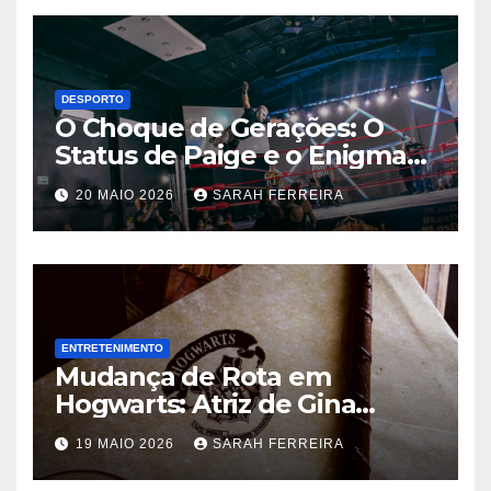
DESPORTO
O Choque de Gerações: O
Status de Paige e o Enigma
Chris Jericho na WWE
20 MAIO 2026
SARAH FERREIRA
ENTRETENIMENTO
Mudança de Rota em
Hogwarts: Atriz de Gina
Weasley Deixa a Nova Série
19 MAIO 2026
SARAH FERREIRA
da HBO Após a Primeira
Temporada