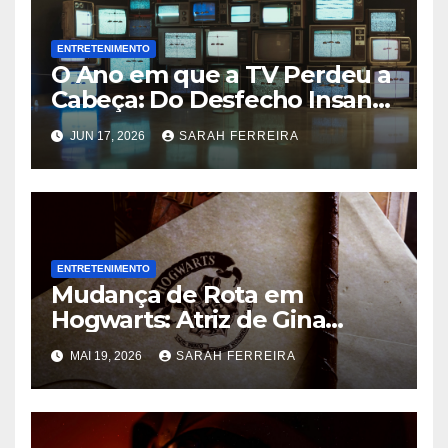
ENTRETENIMENTO
O Ano em que a TV Perdeu a
Cabeça: Do Desfecho Insano
de ‘Wandinha’ aos Melhores
JUN 17, 2026
SARAH FERREIRA
Shows de 2026
ENTRETENIMENTO
Mudança de Rota em
Hogwarts: Atriz de Gina
Weasley Deixa a Nova Série
MAI 19, 2026
SARAH FERREIRA
da HBO Após a Primeira
Temporada