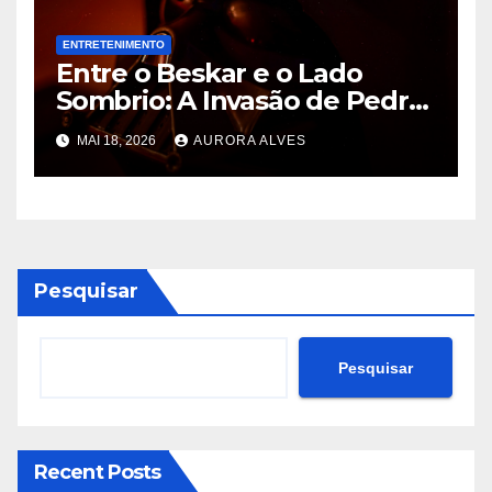
ENTRETENIMENTO
Entre o Beskar e o Lado
Sombrio: A Invasão de Pedro
Pascal na Disney e o Futuro
MAI 18, 2026
AURORA ALVES
de Hayden Christensen em
Star Wars
Pesquisar
Pesquisar
Recent Posts