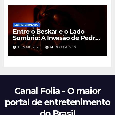
ENTRETENIMENTO
Entre o Beskar e o Lado
Sombrio: A Invasão de Pedro
Pascal na Disney e o Futuro
18 MAIO 2026
AURORA ALVES
de Hayden Christensen em
Star Wars
Canal Folia - O maior
portal de entretenimento
do Brasil