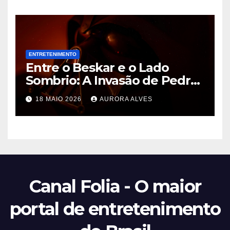
Temporada
ENTRETENIMENTO
Entre o Beskar e o Lado
Sombrio: A Invasão de Pedro
Pascal na Disney e o Futuro
18 MAIO 2026
AURORA ALVES
de Hayden Christensen em
Star Wars
Canal Folia - O maior
portal de entretenimento