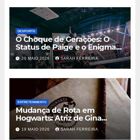
DESPORTO
O Choque de Gerações: O
Status de Paige e o Enigma
Chris Jericho na WWE
20 MAIO 2026
SARAH FERREIRA
ENTRETENIMENTO
Mudança de Rota em
Hogwarts: Atriz de Gina
Weasley Deixa a Nova Série
19 MAIO 2026
SARAH FERREIRA
da HBO Após a Primeira