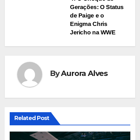
Navegação
Gerações: O Status
de
de Paige e o
artigos
Enigma Chris
Jericho na WWE
By
Aurora Alves
Related Post