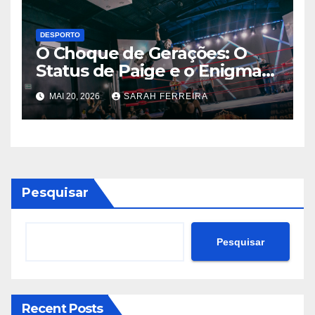
DESPORTO
O Choque de Gerações: O
Status de Paige e o Enigma
Chris Jericho na WWE
MAI 20, 2026
SARAH FERREIRA
Pesquisar
Pesquisar
Recent Posts