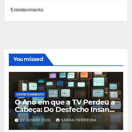
Entretenimento
You missed
ENTRETENIMENTO
O Ano em que a TV Perdeu a
Cabeça: Do Desfecho Insano
de ‘Wandinha’ aos Melhores
17 JUNHO 2026
SARAH FERREIRA
Shows de 2026